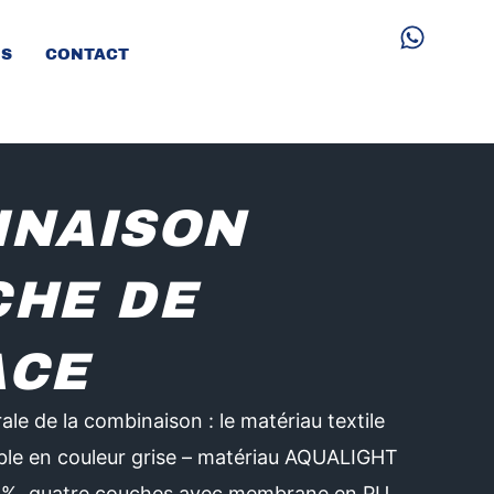
W
h
OS
CONTACT
a
t
s
a
p
p
INAISON
CHE DE
ACE
le de la combinaison : le matériau textile
ible en couleur grise – matériau AQUALIGHT
 %, quatre couches avec membrane en PU,