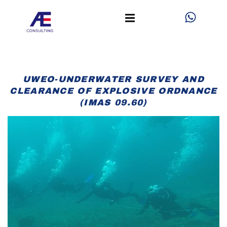
Aller
W
h
au
a
contenu
t
s
a
UWEO-UNDERWATER SURVEY AND
p
CLEARANCE OF EXPLOSIVE ORDNANCE
p
(IMAS 09.60)