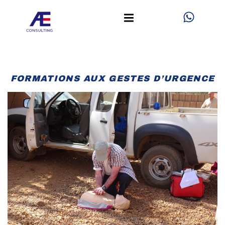
Aller
W
h
au
a
contenu
t
s
a
FORMATIONS AUX GESTES D’URGENCE
p
p