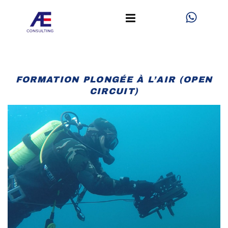
Aller
W
h
au
a
contenu
t
s
a
FORMATION PLONGÉE À L’AIR (OPEN
p
CIRCUIT)
p