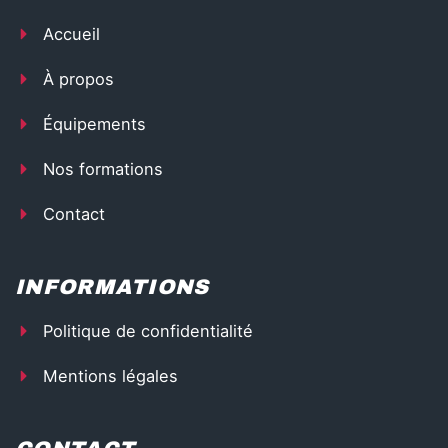
e
n
p
b
Accueil
o
o
k
À propos
-
l
Équipements
i
g
h
Nos formations
t
Contact
INFORMATIONS
Politique de confidentialité
Mentions légales